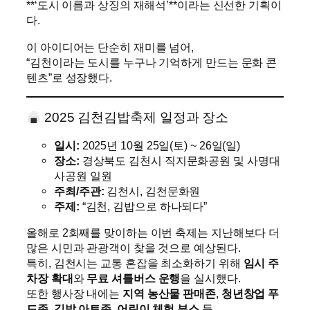
**‘도시 이름과 상징의 재해석’**이라는 신선한 기획이
다.
이 아이디어는 단순히 재미를 넘어,
“김천이라는 도시를 누구나 기억하게 만드는 문화 콘
텐츠”로 성장했다.
2025 김천김밥축제 일정과 장소
일시:
2025년 10월 25일(토) ~ 26일(일)
장소:
경상북도 김천시 직지문화공원 및 사명대
사공원 일원
주최/주관:
김천시, 김천문화원
주제:
“김천, 김밥으로 하나되다”
올해로 2회째를 맞이하는 이번 축제는 지난해보다 더
많은 시민과 관광객이 찾을 것으로 예상된다.
특히, 김천시는 교통 혼잡을 최소화하기 위해
임시 주
차장 확대
와
무료 셔틀버스 운행
을 실시했다.
또한 행사장 내에는
지역 농산물 판매존
,
청년창업 푸
드존
,
김밥 아트존
,
어린이 체험 부스
등