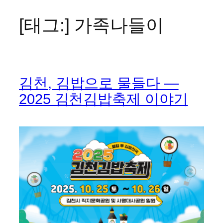
[태그:]
가족나들이
콘
텐
츠
로
바
김천, 김밥으로 물들다 —
로
가
2025 김천김밥축제 이야기
기