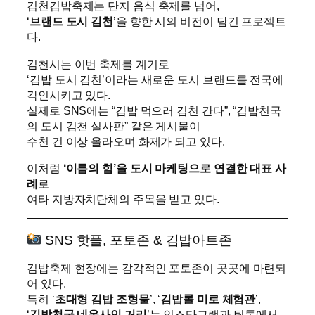
김천김밥축제는 단지 음식 축제를 넘어,
‘
브랜드 도시 김천
’을 향한 시의 비전이 담긴 프로젝트
다.
김천시는 이번 축제를 계기로
‘김밥 도시 김천’이라는 새로운 도시 브랜드를 전국에
각인시키고 있다.
실제로 SNS에는 “김밥 먹으러 김천 간다”, “김밥천국
의 도시 김천 실사판” 같은 게시물이
수천 건 이상 올라오며 화제가 되고 있다.
이처럼
‘이름의 힘’을 도시 마케팅으로 연결한 대표 사
례
로
여타 지방자치단체의 주목을 받고 있다.
SNS 핫플, 포토존 & 김밥아트존
김밥축제 현장에는 감각적인 포토존이 곳곳에 마련되
어 있다.
특히 ‘
초대형 김밥 조형물
’, ‘
김밥롤 미로 체험관
’,
‘
김밥천국 네온사인 거리
’는 인스타그램과 틱톡에서