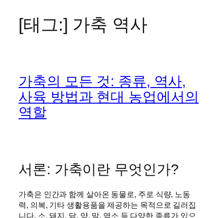
[태그:]
가축 역사
콘
텐
츠
로
바
가축의 모든 것: 종류, 역사,
로
가
사육 방법과 현대 농업에서의
기
역할
서론: 가축이란 무엇인가?
가축은 인간과 함께 살아온 동물로, 주로 식량, 노동
력, 의복, 기타 생활용품을 제공하는 목적으로 길러집
니다. 소, 돼지, 닭, 양, 말, 염소 등 다양한 종류가 있으