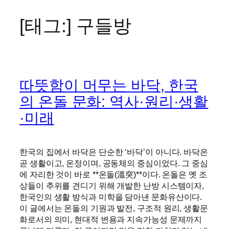
[태그:]
구들방
콘
텐
츠
로
바
따뜻함이 머무는 바닥, 한국
로
가
의 온돌 문화: 역사·원리·생활
기
·미래
한국의 집에서 바닥은 단순한 ‘바닥’이 아니다. 바닥은
곧 생활이고, 온정이며, 공동체의 중심이었다. 그 중심
에 자리한 것이 바로 **온돌(溫突)**이다. 온돌은 옛 조
상들이 추위를 견디기 위해 개발한 난방 시스템이자,
한국인의 생활 방식과 미학을 담아낸 문화유산이다.
이 글에서는 온돌의 기원과 발전, 구조적 원리, 생활문
화로서의 의미, 현대적 변용과 지속가능성 문제까지