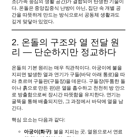
조(가족 중심의 생활 공간)가 결합되어 탄생한 기술이
다. 온돌은 중앙집중식 난방이 아닌, 집단 속 개별 공
간을 따뜻하게 만드는 방식으로서 공동체 생활과도
깊게 맞닿아 있었다.
2. 온돌의 구조와 열 전달 원
리 — 단순하지만 정교하다
온돌의 기본 원리는 매우 직관적이다. 아궁이에 불을
지피면 발생한 열과 연기가 구들(바닥 아래 통로)을 따
라 흐르며 구들판(구들장)을 데운다. 구들장(두툼한 돌
이나 흙으로 만든 판)은 열을 흡수하고 천천히 방 안으
로 방출함으로써 장시간 따뜻함을 유지한다. 연기는
굴뚝을 통해 배출되지만, 그 과정에서 바닥에 열을 남
긴다.
핵심 요소는 다음과 같다:
아궁이(화구)
: 불을 지피는 곳. 열원으로서 연료