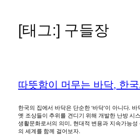
[태그:]
구들장
콘
텐
츠
로
바
로
가
따뜻함이 머무는 바닥, 한국
기
한국의 집에서 바닥은 단순한 ‘바닥’이 아니다. 바
옛 조상들이 추위를 견디기 위해 개발한 난방 시스
생활문화로서의 의미, 현대적 변용과 지속가능성 
의 세계를 함께 걸어보자.