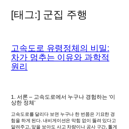
[태그:]
군집 주행
콘
텐
츠
로
바
고속도로 유령정체의 비밀:
로
가
차가 멈추는 이유와 과학적
기
원리
1. 서론 – 고속도로에서 누구나 경험하는 ‘이
상한 정체’
고속도로를 달리다 보면 누구나 한 번쯤은 기묘한 경
험을 하게 된다. 내비게이션은 막힘 없이 뚫려 있다고
알려주고, 앞을 보아도 사고 차량이나 공사 구간, 톨게