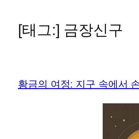
[태그:]
금장신구
콘
텐
츠
로
바
로
가
황금의 여정: 지구 속에서 손
기