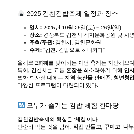
2025 김천김밥축제 일정과 장소
일시:
2025년 10월 25일(토) ~ 26일(일)
장소:
경상북도 김천시 직지문화공원 및 사
주최/주관:
김천시, 김천문화원
주제:
“김천, 김밥으로 하나되다”
올해로 2회째를 맞이하는 이번 축제는 지난해보다
특히, 김천시는 교통 혼잡을 최소화하기 위해
임시
또한 행사장 내에는
지역 농산물 판매존
,
청년창업
다양한 프로그램이 마련되어 있다.
모두가 즐기는 김밥 체험 한마당
김천김밥축제의 핵심은 ‘체험’이다.
단순히 먹는 것을 넘어,
직접 만들고, 꾸미고, 나