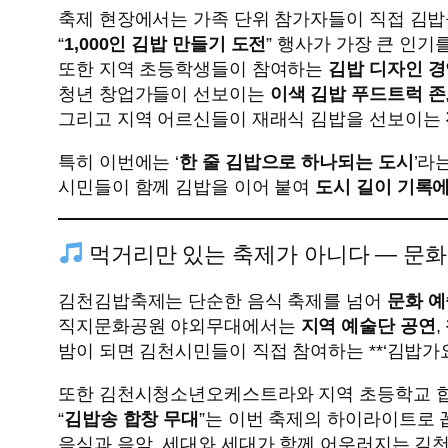
축제 현장에서는 가족 단위 참가자들이 직접 김
“
1,000인 김밥 만들기 도전
” 행사가 가장 큰 인기를
또한 지역 초등학생들이 참여하는
김밥 디자인 
청년 창업가들이 선보이는
이색 김밥 푸드트럭 존
그리고 지역 어르신들이 재래식 김밥을 선보이는
특히 이번에는 ‘
한 줄 김밥으로 하나되는 도시
’라
시민들이 함께 김밥을 이어 붙여
도시 길이 기록
먹거리만 있는 축제가 아니다 — 문화
김천김밥축제는 단순한 음식 축제를 넘어
문화 예
직지문화공원 야외무대에서는
지역 예술단 공연
,
밤이 되면 김천시민들이 직접 참여하는 **‘김밥가요
또한 김천시청소년오케스트라와 지역 초등학교 
“
김밥송 합창 무대
”는 이번 축제의 하이라이트로 
음식과 음악, 세대와 세대가 함께 어우러지는 김