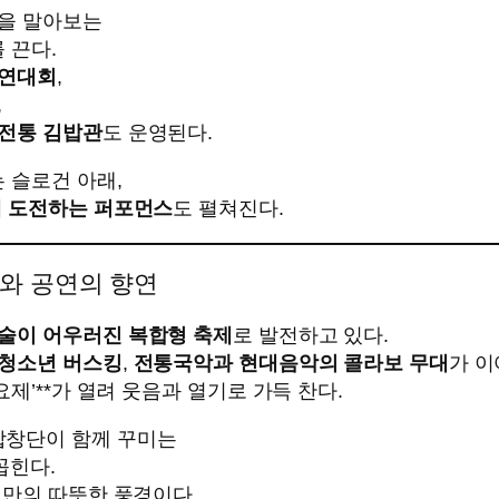
밥을 말아보는
 끈다.
경연대회
,
,
전통 김밥관
도 운영된다.
는 슬로건 아래,
에 도전하는 퍼포먼스
도 펼쳐진다.
와 공연의 향연
술이 어우러진 복합형 축제
로 발전하고 있다.
청소년 버스킹
,
전통국악과 현대음악의 콜라보 무대
가 이
제’**가 열려 웃음과 열기로 가득 찬다.
합창단이 함께 꾸미는
꼽힌다.
천만의 따뜻한 풍경이다.