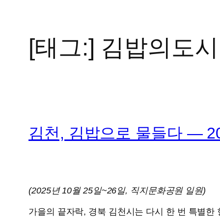
[태그:]
김밥의도시
콘
텐
츠
로
바
로
가
김천, 김밥으로 물들다 — 
기
(2025년 10월 25일~26일, 직지문화공원 일원)
가을의 끝자락, 경북 김천시는 다시 한 번 특별한 