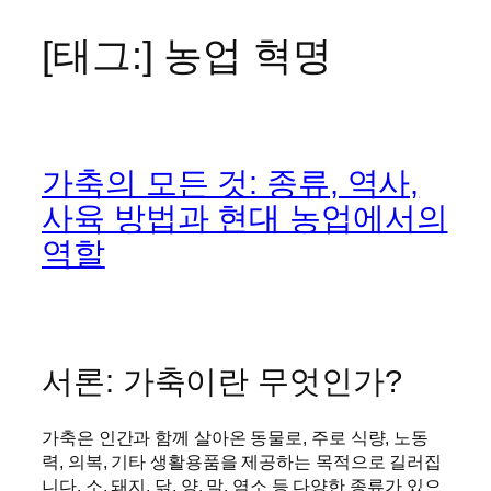
[태그:]
농업 혁명
콘
텐
츠
로
바
가축의 모든 것: 종류, 역사,
로
가
사육 방법과 현대 농업에서의
기
역할
서론: 가축이란 무엇인가?
가축은 인간과 함께 살아온 동물로, 주로 식량, 노동
력, 의복, 기타 생활용품을 제공하는 목적으로 길러집
니다. 소, 돼지, 닭, 양, 말, 염소 등 다양한 종류가 있으