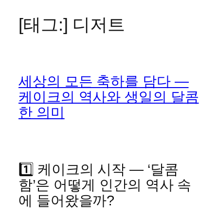
[태그:]
디저트
콘
텐
츠
로
바
세상의 모든 축하를 담다 —
로
가
케이크의 역사와 생일의 달콤
기
한 의미
1️⃣ 케이크의 시작 — ‘달콤
함’은 어떻게 인간의 역사 속
에 들어왔을까?