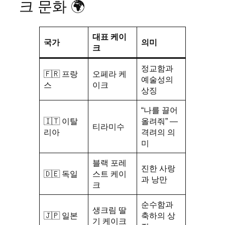
크 문화 🌍
대표 케이
국가
의미
크
정교함과
🇫🇷 프랑
오페라 케
예술성의
스
이크
상징
“나를 끌어
🇮🇹 이탈
올려줘” —
티라미수
리아
격려의 의
미
블랙 포레
진한 사랑
🇩🇪 독일
스트 케이
과 낭만
크
순수함과
생크림 딸
🇯🇵 일본
축하의 상
기 케이크