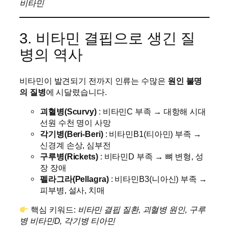
비타민
3. 비타민 결핍으로 생긴 질
병의 역사
비타민이 발견되기 전까지 인류는 수많은
원인 불명
의 질병
에 시달렸습니다.
괴혈병(Scurvy)
: 비타민C 부족 → 대항해 시대
선원 수천 명이 사망
각기병(Beri-Beri)
: 비타민B1(티아민) 부족 →
신경계 손상, 심부전
구루병(Rickets)
: 비타민D 부족 → 뼈 변형, 성
장 장애
펠라그라(Pellagra)
: 비타민B3(니아신) 부족 →
피부병, 설사, 치매
핵심 키워드:
비타민 결핍 질환, 괴혈병 원인, 구루
병 비타민D, 각기병 티아민