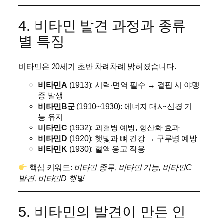
4. 비타민 발견 과정과 종류
별 특징
비타민은 20세기 초반 차례차례 밝혀졌습니다.
비타민A
(1913): 시력·면역 필수 → 결핍 시 야맹
증 발생
비타민B군
(1910~1930): 에너지 대사·신경 기
능 유지
비타민C
(1932): 괴혈병 예방, 항산화 효과
비타민D
(1920): 햇빛과 뼈 건강 → 구루병 예방
비타민K
(1930): 혈액 응고 작용
핵심 키워드:
비타민 종류, 비타민 기능, 비타민C
발견, 비타민D 햇빛
5. 비타민의 발견이 만든 인