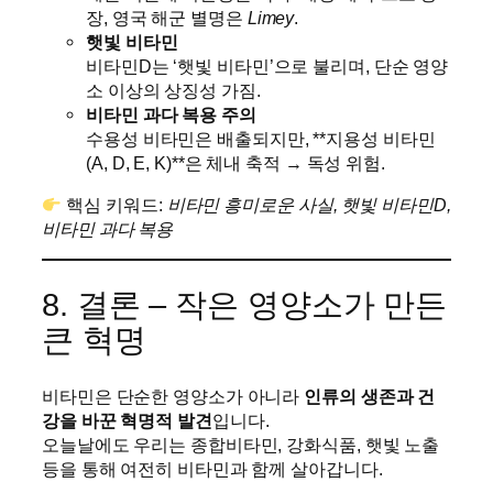
장, 영국 해군 별명은
Limey
.
햇빛 비타민
비타민D는 ‘햇빛 비타민’으로 불리며, 단순 영양
소 이상의 상징성 가짐.
비타민 과다 복용 주의
수용성 비타민은 배출되지만, **지용성 비타민
(A, D, E, K)**은 체내 축적 → 독성 위험.
핵심 키워드:
비타민 흥미로운 사실, 햇빛 비타민D,
비타민 과다 복용
8. 결론 – 작은 영양소가 만든
큰 혁명
비타민은 단순한 영양소가 아니라
인류의 생존과 건
강을 바꾼 혁명적 발견
입니다.
오늘날에도 우리는 종합비타민, 강화식품, 햇빛 노출
등을 통해 여전히 비타민과 함께 살아갑니다.