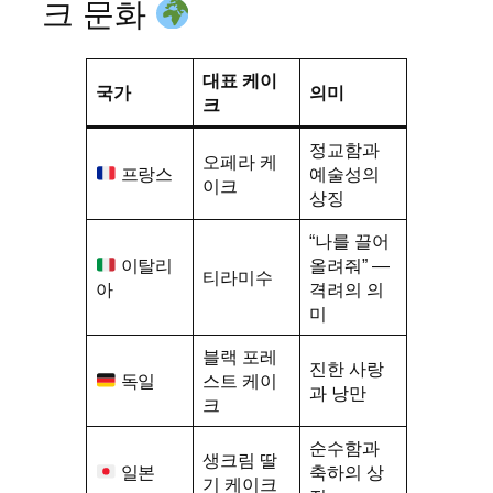
크 문화
대표 케이
국가
의미
크
정교함과
오페라 케
프랑스
예술성의
이크
상징
“나를 끌어
이탈리
올려줘” —
티라미수
아
격려의 의
미
블랙 포레
진한 사랑
독일
스트 케이
과 낭만
크
순수함과
생크림 딸
일본
축하의 상
기 케이크