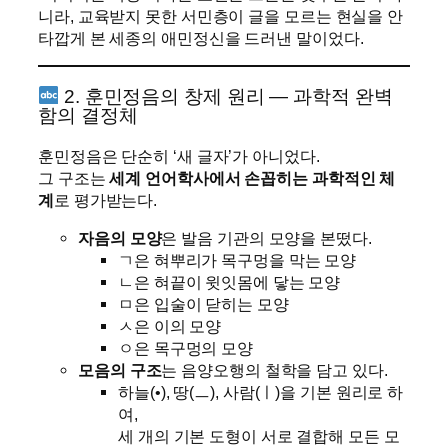
니라, 교육받지 못한 서민층이 글을 모르는 현실을 안
타깝게 본 세종의 애민정신을 드러낸 말이었다.
2. 훈민정음의 창제 원리 — 과학적 완벽
함의 결정체
훈민정음은 단순히 ‘새 글자’가 아니었다.
그 구조는
세계 언어학사에서 손꼽히는 과학적인 체
계
로 평가받는다.
자음의 모양
은 발음 기관의 모양을 본떴다.
ㄱ은 혀뿌리가 목구멍을 막는 모양
ㄴ은 혀끝이 윗잇몸에 닿는 모양
ㅁ은 입술이 닫히는 모양
ㅅ은 이의 모양
ㅇ은 목구멍의 모양
모음의 구조
는 음양오행의 철학을 담고 있다.
하늘(•), 땅(ㅡ), 사람(ㅣ)을 기본 원리로 하
여,
세 개의 기본 도형이 서로 결합해 모든 모