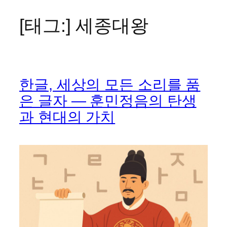
[태그:]
세종대왕
콘
텐
츠
로
바
한글, 세상의 모든 소리를 품
로
가
은 글자 — 훈민정음의 탄생
기
과 현대의 가치