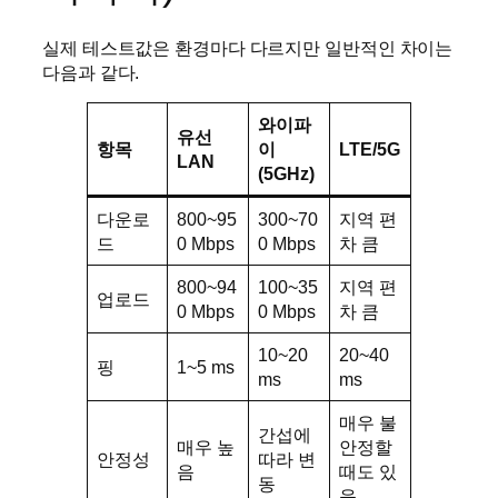
실제 테스트값은 환경마다 다르지만 일반적인 차이는
다음과 같다.
와이파
유선
항목
이
LTE/5G
LAN
(5GHz)
다운로
800~95
300~70
지역 편
드
0 Mbps
0 Mbps
차 큼
800~94
100~35
지역 편
업로드
0 Mbps
0 Mbps
차 큼
10~20
20~40
핑
1~5 ms
ms
ms
매우 불
간섭에
매우 높
안정할
안정성
따라 변
음
때도 있
동
음