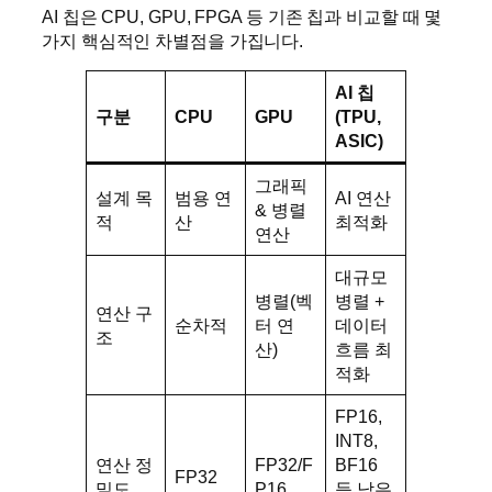
AI 칩은 CPU, GPU, FPGA 등 기존 칩과 비교할 때 몇
가지 핵심적인 차별점을 가집니다.
AI 칩
구분
CPU
GPU
(TPU,
ASIC)
그래픽
설계 목
범용 연
AI 연산
& 병렬
적
산
최적화
연산
대규모
병렬(벡
병렬 +
연산 구
순차적
터 연
데이터
조
산)
흐름 최
적화
FP16,
INT8,
연산 정
FP32/F
BF16
FP32
밀도
P16
등 낮은