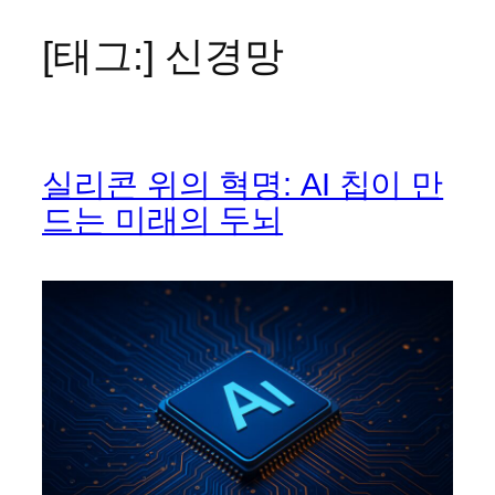
[태그:]
신경망
콘
텐
츠
로
바
실리콘 위의 혁명: AI 칩이 만
로
가
드는 미래의 두뇌
기