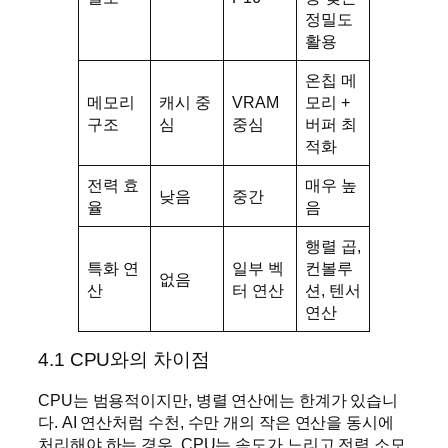
정밀도
활용
온칩 메
메모리
캐시 중
VRAM
모리 +
구조
심
중심
버퍼 최
적화
전력 효
매우 높
낮음
중간
율
음
행렬 곱,
특화 연
일부 벡
컨볼루
없음
산
터 연산
션, 텐서
연산
4.1 CPU와의 차이점
CPU는 범용적이지만, 병렬 연산에는 한계가 있습니
다. AI 연산처럼 수천, 수만 개의 작은 연산을 동시에
처리해야 하는 경우, CPU는 속도가 느리고 전력 소모