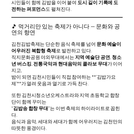
시민들이 함께 김밥을 이어 붙여
도시 길이 기록에 도
전하는 퍼포먼스
도 펼쳐진다.
🎵 먹거리만 있는 축제가 아니다 — 문화와 공
연의 향연
김천김밥축제는 단순한 음식 축제를 넘어
문화 예술이
어우러진 복합형 축제
로 발전하고 있다.
직지문화공원 야외무대에서는
지역 예술단 공연
,
청소
년 버스킹
,
전통국악과 현대음악의 콜라보 무대
가 이어
지고,
밤이 되면 김천시민들이 직접 참여하는 **‘김밥가요
제’**가 열려 웃음과 열기로 가득 찬다.
또한 김천시청소년오케스트라와 지역 초등학교 합창
단이 함께 꾸미는
“
김밥송 합창 무대
”는 이번 축제의 하이라이트로 꼽힌
다.
음식과 음악, 세대와 세대가 함께 어우러지는 김천만의
따뜻한 풍경이다.