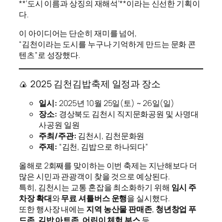
**‘도시 이름과 상징의 재해석’**이라는 신선한 기획이
다.
이 아이디어는 단순히 재미를 넘어,
“김천이라는 도시를 누구나 기억하게 만드는 문화 콘
텐츠”로 성장했다.
🍙 2025 김천김밥축제 일정과 장소
일시:
2025년 10월 25일(토) ~ 26일(일)
장소:
경상북도 김천시 직지문화공원 및 사명대
사공원 일원
주최/주관:
김천시, 김천문화원
주제:
“김천, 김밥으로 하나되다”
올해로 2회째를 맞이하는 이번 축제는 지난해보다 더
많은 시민과 관광객이 찾을 것으로 예상된다.
특히, 김천시는 교통 혼잡을 최소화하기 위해
임시 주
차장 확대
와
무료 셔틀버스 운행
을 실시했다.
또한 행사장 내에는
지역 농산물 판매존
,
청년창업 푸
드존
,
김밥 아트존
,
어린이 체험 부스
등