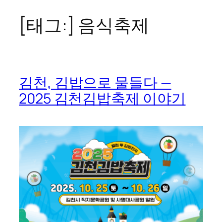
[태그:]
음식축제
콘
텐
츠
로
바
김천, 김밥으로 물들다 —
로
2025 김천김밥축제 이야기
가
기