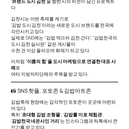
‘
브랜드 도시 김천
’을 향한 시의 비전이 담긴 프로젝트
다.
김천시는 이번 축제를 계기로
‘김밥 도시 김천’이라는 새로운 도시 브랜드를 전국에
각인시키고 있다.
실제로 SNS에는 “김밥 먹으러 김천 간다”, “김밥천국의
도시 김천 실사판” 같은 게시물이
수천 건 이상 올라오며 화제가 되고 있다.
이처럼
‘이름의 힘’을 도시 마케팅으로 연결한 대표 사
례
로
여타 지방자치단체의 주목을 받고 있다.
📸 SNS 핫플, 포토존 & 김밥아트존
김밥축제 현장에는 감각적인 포토존이 곳곳에 마련되
어 있다.
특히 ‘
초대형 김밥 조형물
’, ‘
김밥롤 미로 체험관
’,
‘
김밥천국 네온사인 거리
’는 인스타그램과 틱톡에서 큰
인기를 얻고 있다.