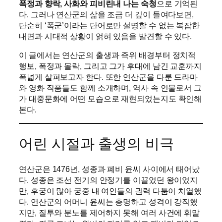
폭정과 향락, 사화와 피비린내 나는 숙청
으로 기억된
다. 그러나 연산군의 삶을 조금 더 깊이 들여다보면,
단순히 ‘폭군’이라는 단어로만 설명할 수 없는 복잡한
내면과 시대적 상황이 얽혀 있음을 발견할 수 있다.
이 글에서는 연산군의 출생과 즉위 배경부터 정치적
행보, 폭정과 몰락, 그리고 그가 후대에 남긴 교훈까지
폭넓게 살펴보고자 한다. 또한 연산군을 다룬 드라마
와 영화 작품들도 함께 소개하며, 역사 속 인물로서 그
가 대중문화에 어떤 모습으로 재현되었는지도 확인해
본다.
어린 시절과 출생의 비극
연산군은 1476년, 성종과 폐비 윤씨 사이에서 태어났
다. 성종은 조선 전기의 안정기를 이끌었던 왕이었지
만, 후궁이 많아 궁중 내 여인들의 권력 다툼이 치열했
다. 연산군의 어머니 윤씨는 총명하고 성격이 강직했
지만, 질투와 분노를 제어하지 못해 여러 사건에 휘말