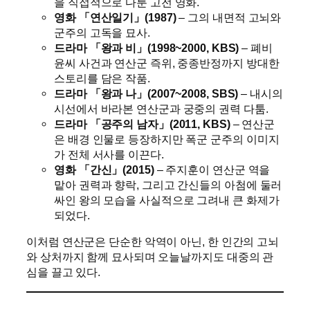
을 직접적으로 다룬 고전 영화.
영화 「연산일기」(1987)
– 그의 내면적 고뇌와
군주의 고독을 묘사.
드라마 「왕과 비」(1998~2000, KBS)
– 폐비
윤씨 사건과 연산군 즉위, 중종반정까지 방대한
스토리를 담은 작품.
드라마 「왕과 나」(2007~2008, SBS)
– 내시의
시선에서 바라본 연산군과 궁중의 권력 다툼.
드라마 「공주의 남자」(2011, KBS)
– 연산군
은 배경 인물로 등장하지만 폭군 군주의 이미지
가 전체 서사를 이끈다.
영화 「간신」(2015)
– 주지훈이 연산군 역을
맡아 권력과 향락, 그리고 간신들의 아첨에 둘러
싸인 왕의 모습을 사실적으로 그려내 큰 화제가
되었다.
이처럼 연산군은 단순한 악역이 아닌, 한 인간의 고뇌
와 상처까지 함께 묘사되며 오늘날까지도 대중의 관
심을 끌고 있다.