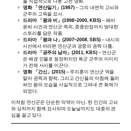
을 직접적으로 다룬 고전 영화.
영화 「연산일기」(1987)
– 그의 내면적 고뇌와
군주의 고독을 묘사.
드라마 「왕과 비」(1998~2000, KBS)
– 폐비
윤씨 사건과 연산군 즉위, 중종반정까지 방대한
스토리를 담은 작품.
드라마 「왕과 나」(2007~2008, SBS)
– 내시의
시선에서 바라본 연산군과 궁중의 권력 다툼.
드라마 「공주의 남자」(2011, KBS)
– 연산군
은 배경 인물로 등장하지만 폭군 군주의 이미지
가 전체 서사를 이끈다.
영화 「간신」(2015)
– 주지훈이 연산군 역을
맡아 권력과 향락, 그리고 간신들의 아첨에 둘러
싸인 왕의 모습을 사실적으로 그려내 큰 화제가
되었다.
이처럼 연산군은 단순한 악역이 아닌, 한 인간의 고뇌
와 상처까지 함께 묘사되며 오늘날까지도 대중의 관
심을 끌고 있다.