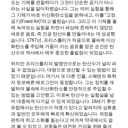
오는 기체를 관찰하다가 그것이 단순한 공기가 아니
라는 사실을 알아차렸습니다. 그는 여러 실험을 통해
그 기체가 바로 이산화탄소임을 밝혀내고, 이를 “고정
공기(Fixed Air)”라고 불렀습니다. 그리고 이 기체를 물
에 녹여보는 실험을 하면서 세상에 존재하지 않았던
새로운 음료, 즉 인공 탄산수를 만들어내는 데 성공했
습니다. 1767년, 프리스틀리가 처음으로 물속에 이산
화탄소를 주입해 거품이 이는 음료를 얻은 순간은 탄
산수의 역사에서 매우 중요한 출발점이 되었습니다.
하지만 프리스틀리의 발명만으로는 탄산수가 널리 퍼
질 수 없었습니다. 대량으로 생산할 수 있는 방법이 없
었기 때문입니다. 여기서 또 다른 인물, 스웨덴의 화학
자 토르베른 베르그만이 등장합니다. 그는 장치를 개
발하여 물속에 이산화탄소를 안정적으로 주입할 수
있는 방법을 고안했고, 이로써 탄산수는 실험실을 넘
어 대중에게 다가갈 수 있게 되었습니다. 18세기 후반
유럽에서는 탄산수가 약효가 있다고 알려지며 상류층
과 일반인 모두에게 빠르게 확산되었습니다. 위장을
편하게 하고 소화를 돕는다고 여겨져 약국에서도 쉽
게 볼 수 있었고, 귀족들은 여전히 건강을 위해 즐겨