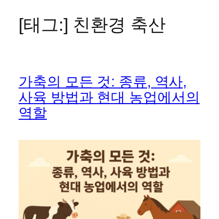
[태그:]
친환경 축산
콘
텐
츠
로
바
가축의 모든 것: 종류, 역사,
로
가
사육 방법과 현대 농업에서의
기
역할