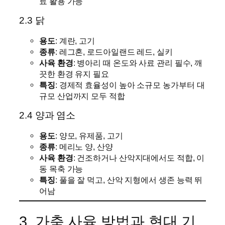
료 활용 가능
2.3 닭
용도
: 계란, 고기
종류
: 레그혼, 로드아일랜드 레드, 실키
사육 환경
: 병아리 때 온도와 사료 관리 필수, 깨
끗한 환경 유지 필요
특징
: 경제적 효율성이 높아 소규모 농가부터 대
규모 산업까지 모두 적합
2.4 양과 염소
용도
: 양모, 유제품, 고기
종류
: 메리노 양, 산양
사육 환경
: 건조하거나 산악지대에서도 적합, 이
동 목축 가능
특징
: 풀을 잘 먹고, 산악 지형에서 생존 능력 뛰
어남
3. 가축 사육 방법과 현대 기