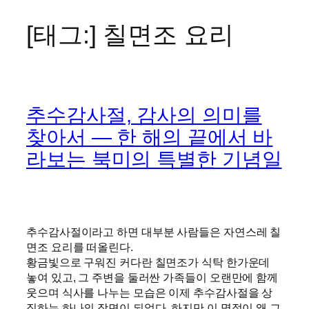
[태그:]
칠면조 요리
콘
텐
츠
로
바
추수감사절, 감사의 의미를
로
가
찾아서 — 한 해의 끝에서 바
기
라보는 북미의 특별한 기념일
추수감사절이라고 하면 대부분 사람들은 자연스레 칠
면조 요리를 떠올린다.
황금빛으로 구워진 커다란 칠면조가 식탁 한가운데
놓여 있고, 그 주변을 둘러싼 가족들이 오랜만에 함께
웃으며 식사를 나누는 모습은 이제 추수감사절을 상
징하는 하나의 장면이 되었다. 하지만 이 명절이 왜 그