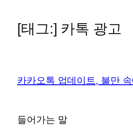
[태그:]
카톡 광고
콘
텐
츠
로
바
로
가
카카오톡 업데이트, 불만 
기
들어가는 말