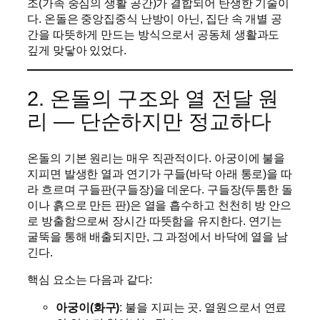
조(가족 중심의 생활 공간)가 결합되어 탄생한 기술이
다. 온돌은 중앙집중식 난방이 아닌, 집단 속 개별 공
간을 따뜻하게 만드는 방식으로서 공동체 생활과도
깊게 맞닿아 있었다.
2. 온돌의 구조와 열 전달 원
리 — 단순하지만 정교하다
온돌의 기본 원리는 매우 직관적이다. 아궁이에 불을
지피면 발생한 열과 연기가 구들(바닥 아래 통로)을 따
라 흐르며 구들판(구들장)을 데운다. 구들장(두툼한 돌
이나 흙으로 만든 판)은 열을 흡수하고 천천히 방 안으
로 방출함으로써 장시간 따뜻함을 유지한다. 연기는
굴뚝을 통해 배출되지만, 그 과정에서 바닥에 열을 남
긴다.
핵심 요소는 다음과 같다:
아궁이(화구)
: 불을 지피는 곳. 열원으로서 연료