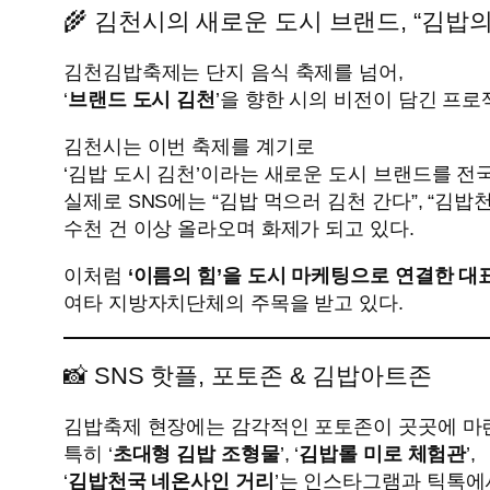
🌾 김천시의 새로운 도시 브랜드, “김밥의
김천김밥축제는 단지 음식 축제를 넘어,
‘
브랜드 도시 김천
’을 향한 시의 비전이 담긴 프로
김천시는 이번 축제를 계기로
‘김밥 도시 김천’이라는 새로운 도시 브랜드를 전
실제로 SNS에는 “김밥 먹으러 김천 간다”, “김
수천 건 이상 올라오며 화제가 되고 있다.
이처럼
‘이름의 힘’을 도시 마케팅으로 연결한 대
여타 지방자치단체의 주목을 받고 있다.
📸 SNS 핫플, 포토존 & 김밥아트존
김밥축제 현장에는 감각적인 포토존이 곳곳에 마
특히 ‘
초대형 김밥 조형물
’, ‘
김밥롤 미로 체험관
’,
‘
김밥천국 네온사인 거리
’는 인스타그램과 틱톡에서