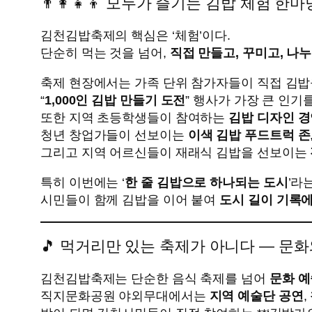
👨‍👩‍👧‍👦 모두가 즐기는 김밥 체험 한마
김천김밥축제의 핵심은 ‘체험’이다.
단순히 먹는 것을 넘어,
직접 만들고, 꾸미고, 나
축제 현장에서는 가족 단위 참가자들이 직접 김
“
1,000인 김밥 만들기 도전
” 행사가 가장 큰 인기를
또한 지역 초등학생들이 참여하는
김밥 디자인 
청년 창업가들이 선보이는
이색 김밥 푸드트럭 존
그리고 지역 어르신들이 재래식 김밥을 선보이는
특히 이번에는 ‘
한 줄 김밥으로 하나되는 도시
’라
시민들이 함께 김밥을 이어 붙여
도시 길이 기록
🎵 먹거리만 있는 축제가 아니다 — 문
김천김밥축제는 단순한 음식 축제를 넘어
문화 예
직지문화공원 야외무대에서는
지역 예술단 공연
,