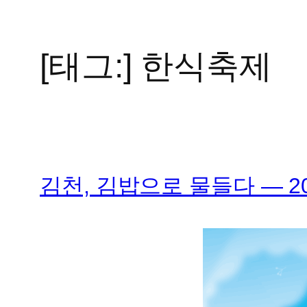
[태그:]
한식축제
콘
텐
츠
로
바
로
가
김천, 김밥으로 물들다 — 
기