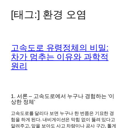
[태그:]
환경 오염
콘
텐
츠
로
바
고속도로 유령정체의 비밀:
로
가
차가 멈추는 이유와 과학적
기
원리
1. 서론 – 고속도로에서 누구나 경험하는 ‘이
상한 정체’
고속도로를 달리다 보면 누구나 한 번쯤은 기묘한 경
험을 하게 된다. 내비게이션은 막힘 없이 뚫려 있다고
알려주고, 앞을 보아도 사고 차량이나 공사 구간, 톨게