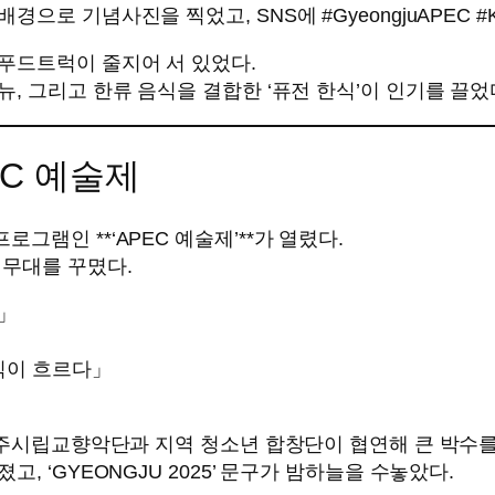
기념사진을 찍었고, SNS에 #GyeongjuAPEC #Kcul
푸드트럭이 줄지어 서 있었다.
, 그리고 한류 음식을 결합한 ‘퓨전 한식’이 인기를 끌었
EC 예술제
램인 **‘APEC 예술제’**가 열렸다.
 무대를 꾸몄다.
」
식이 흐르다」
경주시립교향악단과 지역 청소년 합창단이 협연해 큰 박수를
 ‘GYEONGJU 2025’ 문구가 밤하늘을 수놓았다.