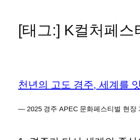
[태그:]
K컬처페스
콘
텐
츠
로
바
로
가
천년의 고도 경주, 세계를 
기
― 2025 경주 APEC 문화페스티벌 현장