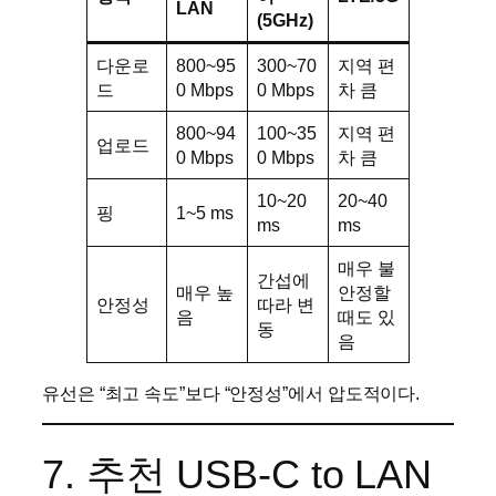
LAN
(5GHz)
다운로
800~95
300~70
지역 편
드
0 Mbps
0 Mbps
차 큼
800~94
100~35
지역 편
업로드
0 Mbps
0 Mbps
차 큼
10~20
20~40
핑
1~5 ms
ms
ms
매우 불
간섭에
매우 높
안정할
안정성
따라 변
음
때도 있
동
음
유선은 “최고 속도”보다 “안정성”에서 압도적이다.
7. 추천 USB-C to LAN