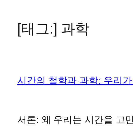
[태그:]
과학
콘
텐
츠
로
바
로
가
시간의 철학과 과학: 우리가
기
서론: 왜 우리는 시간을 고