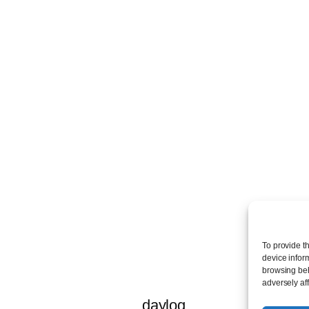
To provide t
device infor
browsing beh
adversely aff
daylog