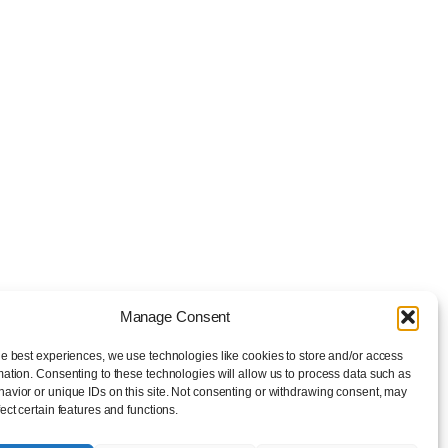
Manage Consent
he best experiences, we use technologies like cookies to store and/or access
mation. Consenting to these technologies will allow us to process data such as
avior or unique IDs on this site. Not consenting or withdrawing consent, may
ect certain features and functions.
WordPress로 디자인됨