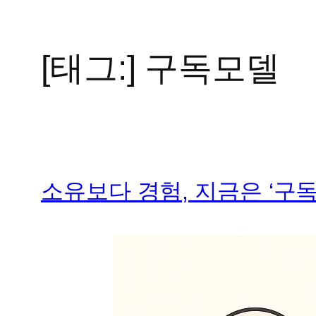
[태그:]
구독모델
콘
텐
츠
로
바
로
가
소유보다 경험, 지금은 ‘구
기