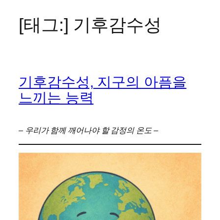
[태그:]
기후감수성
콘
텐
츠
로
바
기후감수성, 지구의 아픔을
로
가
느끼는 능력
기
– 우리가 함께 깨어나야 할 감정의 온도 –