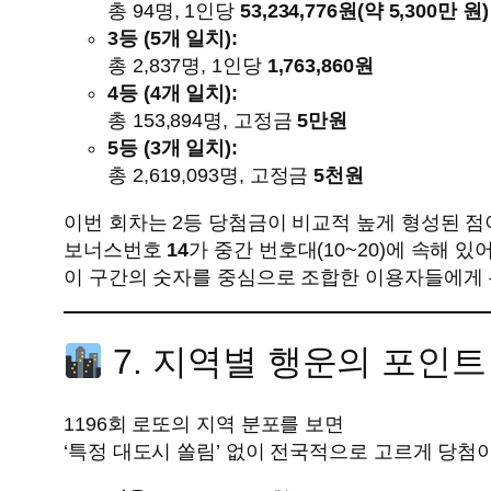
총 94명, 1인당
53,234,776원(약 5,300만 원)
3등 (5개 일치):
총 2,837명, 1인당
1,763,860원
4등 (4개 일치):
총 153,894명, 고정금
5만원
5등 (3개 일치):
총 2,619,093명, 고정금
5천원
이번 회차는 2등 당첨금이 비교적 높게 형성된 점
보너스번호
14
가 중간 번호대(10~20)에 속해 있
이 구간의 숫자를 중심으로 조합한 이용자들에게
7. 지역별 행운의 포인트
1196회 로또의 지역 분포를 보면
‘특정 대도시 쏠림’ 없이 전국적으로 고르게 당첨