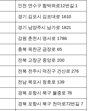
인천 연수구 함박뫼로12번길 1
경기 김포시 김포대로 1610
경기 남양주시 남가로 1821
강원 춘천시 영서로 1786
충북 옥천군 금장로 65
전북 고창군 중앙로 200
전북 전주시 덕진구 건산로 276
전남 목포시 청호로 139
경북 포항시 북구 불종로 78
경북 포항시 북구 천마로72번길 7