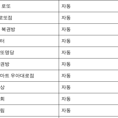
 로또
자동
억로또점
자동
 복권방
자동
터
자동
또명당
자동
권방
자동
마트 우아대로점
자동
상
자동
회
자동
림
자동