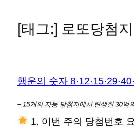
[태그:]
로또당첨지
콘
텐
츠
로
바
로
가
행운의 숫자 8·12·15·29·4
기
– 15개의 자동 당첨지에서 탄생한 30억
1. 이번 주의 당첨번호 