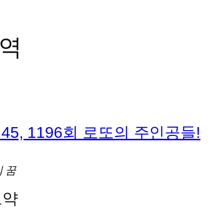
역
0·45, 1196회 로또의 주인공들!
의 꿈
요약