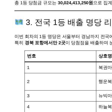
총 1등 당첨금 규모는
30,024,413,250원
으로 집
3. 전국 1등 배출 명당 
이번 회차의 1등 명당은 서울부터 경남까지 전국
특히
경북 포항에서만 2곳
이 당첨점을 배출하며 
번호
상호명
1
복권마
2
행운복
3
뉴빅마
4
하늘복