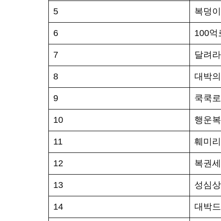
5
복덩이
6
100
7
달려라
8
대박의
9
쿡쿡로
10
행운복
11
훼미리
12
복권세
13
성심상
14
대박드