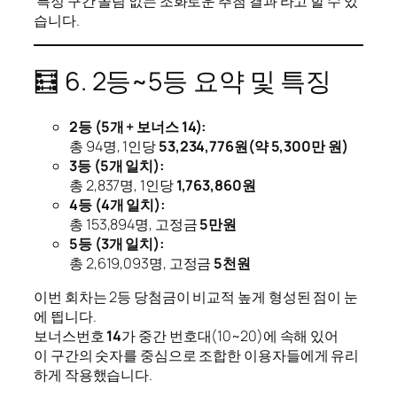
‘특정 구간 쏠림 없는 조화로운 추첨 결과’라고 할 수 있
습니다.
🧮 6. 2등~5등 요약 및 특징
2등 (5개 + 보너스 14):
총 94명, 1인당
53,234,776원(약 5,300만 원)
3등 (5개 일치):
총 2,837명, 1인당
1,763,860원
4등 (4개 일치):
총 153,894명, 고정금
5만원
5등 (3개 일치):
총 2,619,093명, 고정금
5천원
이번 회차는 2등 당첨금이 비교적 높게 형성된 점이 눈
에 띕니다.
보너스번호
14
가 중간 번호대(10~20)에 속해 있어
이 구간의 숫자를 중심으로 조합한 이용자들에게 유리
하게 작용했습니다.