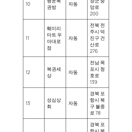
행운복
창군 중
10
자동
권방
앙로
200
전북 전
훼미리
주시 덕
마트 우
11
자동
진구 건
아대로
산로
점
276
전남 목
복권세
포시 청
12
자동
상
호로
139
경북 포
성심상
항시 북
13
자동
회
구 불종
로 78
경북 포
항시 북