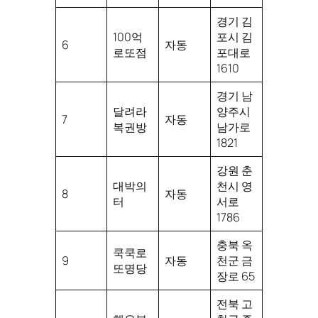
경기 김
100억
포시 김
6
자동
로또점
포대로
1610
경기 남
달려라
양주시
7
자동
복권방
남가로
1821
강원 춘
대박의
천시 영
8
자동
터
서로
1786
충북 옥
쿡쿡로
9
자동
천군 금
또명당
장로 65
전북 고