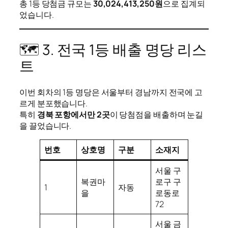
총 1등 당첨금 규모는
30,024,413,250원
으로 집계되
었습니다.
🗺️ 3. 전국 1등 배출 명당 리스
트
이번 회차의 1등 명당은 서울부터 경남까지 전국에 고
르게 분포했습니다.
특히
경북 포항에서만 2곳
이 당첨점을 배출하며 눈길
을 끌었습니다.
번호
상호명
구분
소재지
서울 구
복권마
로구 구
1
자동
을
로동로
72
서울 금