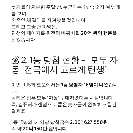
늦가을의 차분한 주말 밤, 누군가는 TV 속 숫자 여섯 개
를 보며
숨죽인 채 결과를 지켜봤을 것입니다.
그리고 그중 단 15명은,
인생의 페이지를 완전히 바꿔버릴
20억 원의 행운
을
잡았습니다.
💰 2. 1등 당첨 현황 – “모두 자
동, 전국에서 고르게 탄생”
이번 1196회 로또에서는
1등 당첨자 15명
이 나왔습니
다.
놀라운 점은
모두 ‘자동’ 구매자
였다는 사실입니다.
즉, 컴퓨터가 랜덤으로 뽑은 숫자들이 완벽히 조합된
결과죠.
1등 15명의 1게임당 당첨금은
2,001,627,550원
,
즉 약
20억 160만 원
입니다.