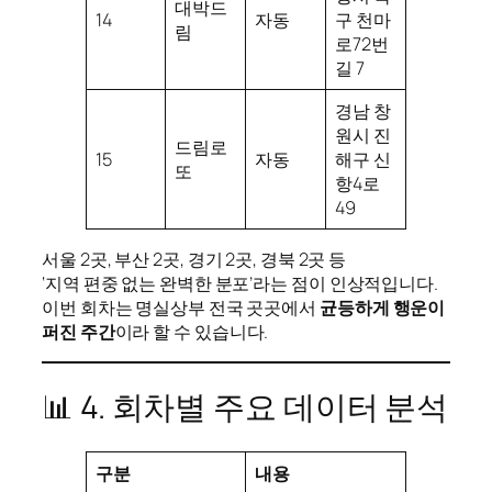
대박드
14
자동
구 천마
림
로72번
길 7
경남 창
원시 진
드림로
15
자동
해구 신
또
항4로
49
서울 2곳, 부산 2곳, 경기 2곳, 경북 2곳 등
‘지역 편중 없는 완벽한 분포’라는 점이 인상적입니다.
이번 회차는 명실상부 전국 곳곳에서
균등하게 행운이
퍼진 주간
이라 할 수 있습니다.
📊 4. 회차별 주요 데이터 분석
구분
내용