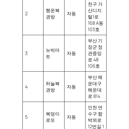
천구 가
행운복
산디지
2
자동
권방
털1로
168 A동
103호
부산 기
장군 정
뉴빅마
3
자동
관중앙
트
로 48
106호
부산 해
하늘복
운대구
4
자동
권방
해운대
로 814
인천 연
복덩이
수구 함
5
자동
로또
박뫼로
12번길 1