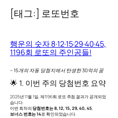
[태그:]
로또번호
콘
텐
츠
로
바
행운의 숫자 8·12·15·29·40·45,
로
1196회 로또의 주인공들!
가
기
– 15개의 자동 당첨지에서 탄생한 30억의 꿈
🌟 1. 이번 주의 당첨번호 요약
2025년 11월 1일, 제1196회 로또 추첨 결과가 공개되었
습니다.
이번 회차의
당첨번호는 8, 12, 15, 29, 40, 45
,
보너스 번호는 14
로 확인되었습니다.