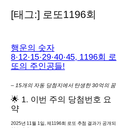
[태그:]
로또1196회
콘
텐
츠
로
바
행운의 숫자
로
가
8·12·15·29·40·45, 1196회 로
기
또의 주인공들!
– 15개의 자동 당첨지에서 탄생한 30억의 꿈
🌟 1. 이번 주의 당첨번호 요
약
2025년 11월 1일, 제1196회 로또 추첨 결과가 공개되