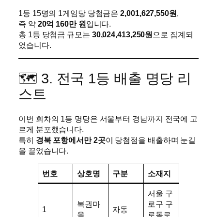
1등 15명의 1게임당 당첨금은
2,001,627,550원
,
즉 약
20억 160만 원
입니다.
총 1등 당첨금 규모는
30,024,413,250원
으로 집계되
었습니다.
🗺️ 3. 전국 1등 배출 명당 리
스트
이번 회차의 1등 명당은 서울부터 경남까지 전국에 고
르게 분포했습니다.
특히
경북 포항에서만 2곳
이 당첨점을 배출하며 눈길
을 끌었습니다.
번호
상호명
구분
소재지
서울 구
복권마
로구 구
1
자동
을
로동로