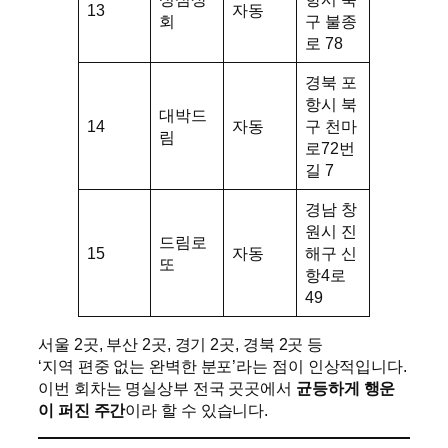
13
자동
회
구 불종
로 78
경북 포
항시 북
대박드
14
자동
구 천마
림
로72번
길 7
경남 창
원시 진
드림로
15
자동
해구 신
또
항4로
49
서울 2곳, 부산 2곳, 경기 2곳, 경북 2곳 등
‘지역 편중 없는 완벽한 분포’라는 점이 인상적입니다.
이번 회차는 명실상부 전국 곳곳에서
균등하게 행운
이 퍼진 주간
이라 할 수 있습니다.