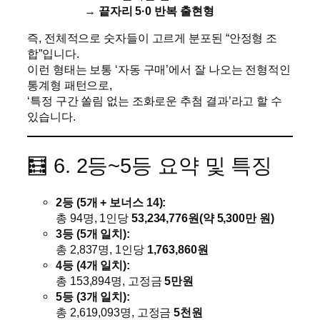
→
끝자리 5·0 반복 출현형
즉, 전체적으로 숫자들이 고르게 분포된 “안정형 조
합”입니다.
이런 형태는 보통 ‘자동 구매’에서 잘 나오는 전형적인
통계형 패턴으로,
‘특정 구간 쏠림 없는 조화로운 추첨 결과’라고 할 수
있습니다.
🧮 6. 2등~5등 요약 및 특징
2등 (5개 + 보너스 14):
총 94명, 1인당
53,234,776원(약 5,300만 원)
3등 (5개 일치):
총 2,837명, 1인당
1,763,860원
4등 (4개 일치):
총 153,894명, 고정금
5만원
5등 (3개 일치):
총 2,619,093명, 고정금
5천원