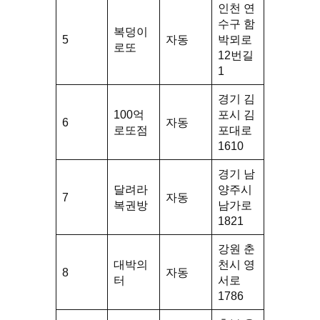
인천 연
수구 함
복덩이
5
자동
박뫼로
로또
12번길
1
경기 김
100억
포시 김
6
자동
로또점
포대로
1610
경기 남
달려라
양주시
7
자동
복권방
남가로
1821
강원 춘
대박의
천시 영
8
자동
터
서로
1786