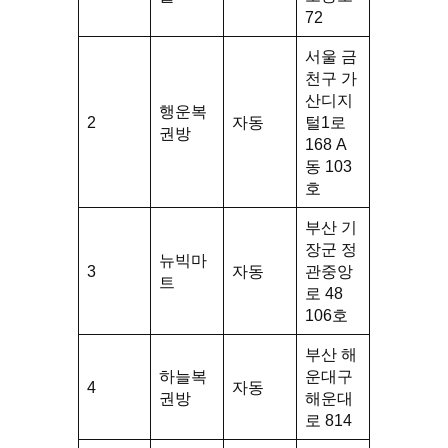
72
서울 금
천구 가
산디지
행운복
2
자동
털1로
권방
168 A
동 103
호
부산 기
장군 정
뉴빅마
3
자동
관중앙
트
로 48
106호
부산 해
하늘복
운대구
4
자동
권방
해운대
로 814