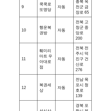
충북 옥
쿡쿡로
9
자동
천군 금
또명당
장로 65
전북 고
행운복
창군 중
10
자동
권방
앙로
200
전북 전
훼미리
주시 덕
마트 우
11
자동
진구 건
아대로
산로
점
276
전남 목
복권세
포시 청
12
자동
상
호로
139
경북 포
성심상
항시 북