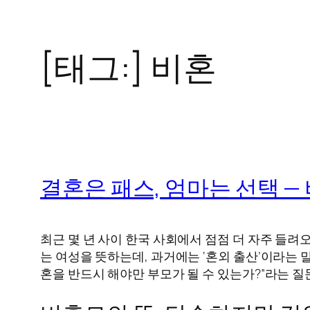
[태그:]
비혼
콘
텐
츠
로
바
로
결혼은 패스, 엄마는 선택 —
가
기
최근 몇 년 사이 한국 사회에서 점점 더 자주 들려
는 여성을 뜻하는데, 과거에는 ‘혼외 출산’이라는
혼을 반드시 해야만 부모가 될 수 있는가?”라는 