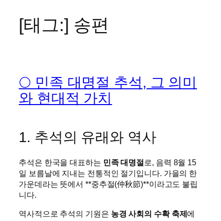
[태그:]
송편
콘
텐
츠
로
바
🌕 민족 대명절 추석, 그 의미
로
가
와 현대적 가치
기
1. 추석의 유래와 역사
추석은 한국을 대표하는
민족 대명절
로, 음력 8월 15
일 보름날에 지내는 전통적인 절기입니다. 가을의 한
가운데라는 뜻에서 **중추절(仲秋節)**이라고도 불립
니다.
역사적으로 추석의 기원은
농경 사회의 수확 축제
에