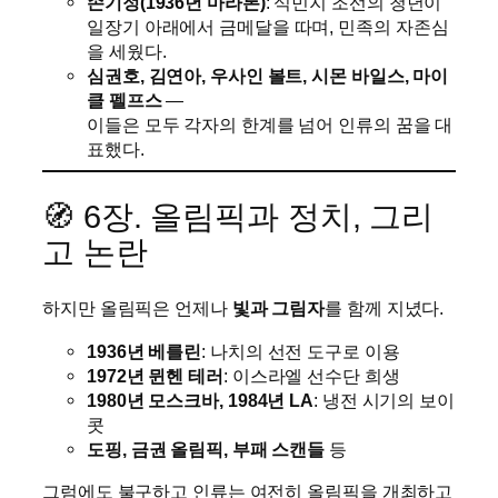
손기정(1936년 마라톤)
: 식민지 조선의 청년이
일장기 아래에서 금메달을 따며, 민족의 자존심
을 세웠다.
심권호, 김연아, 우사인 볼트, 시몬 바일스, 마이
클 펠프스
—
이들은 모두 각자의 한계를 넘어 인류의 꿈을 대
표했다.
🧭 6장. 올림픽과 정치, 그리
고 논란
하지만 올림픽은 언제나
빛과 그림자
를 함께 지녔다.
1936년 베를린
: 나치의 선전 도구로 이용
1972년 뮌헨 테러
: 이스라엘 선수단 희생
1980년 모스크바, 1984년 LA
: 냉전 시기의 보이
콧
도핑, 금권 올림픽, 부패 스캔들
등
그럼에도 불구하고 인류는 여전히 올림픽을 개최하고