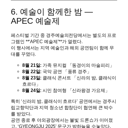
6. 예술이 함께한 밤 ―
APEC 예술제
페스티벌 기간 중 경주예술의전당에서는 별도의 프로
그램인 **‘APEC 예술제’**가 열렸다.
이 행사에서는 지역 예술인과 해외 공연팀이 함께 무
대를 꾸몄다.
8월 21일:
가족 뮤지컬 「동경이의 마술피리」
8월 22일:
국악 공연 「풍류 경주」
8월 23일:
클래식 콘서트 「신라의 밤, 클래식이
흐르다」
8월 24일:
시민 참여형 「신라왕경 가요제」
특히 ‘신라의 밤, 클래식이 흐르다’ 공연에서는 경주시
립교향악단과 지역 청소년 합창단이 협연해 큰 박수
를 받았다.
공연 종료 후 야외광장에서는 불빛 드론쇼가 이어졌
고, ‘GYEONGJU 2025’ 문구가 밤하늘을 수놓았다.