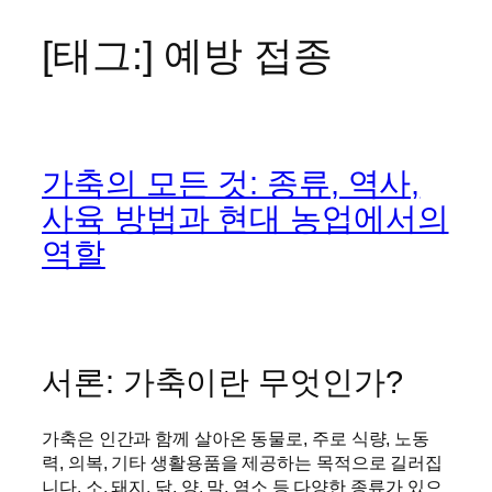
[태그:]
예방 접종
콘
텐
츠
로
바
가축의 모든 것: 종류, 역사,
로
가
사육 방법과 현대 농업에서의
기
역할
서론: 가축이란 무엇인가?
가축은 인간과 함께 살아온 동물로, 주로 식량, 노동
력, 의복, 기타 생활용품을 제공하는 목적으로 길러집
니다. 소, 돼지, 닭, 양, 말, 염소 등 다양한 종류가 있으