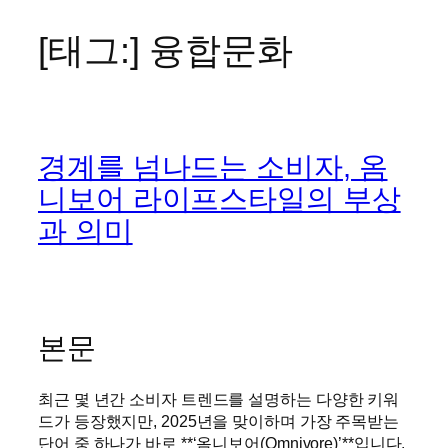
[태그:]
융합문화
콘
텐
츠
로
바
경계를 넘나드는 소비자, 옴
로
가
니보어 라이프스타일의 부상
기
과 의미
본문
최근 몇 년간 소비자 트렌드를 설명하는 다양한 키워
드가 등장했지만, 2025년을 맞이하며 가장 주목받는
단어 중 하나가 바로 **‘옴니보어(Omnivore)’**입니다.