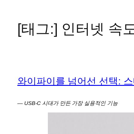
[태그:]
인터넷 속도
콘
텐
츠
로
바
로
가
와이파이를 넘어선 선택: 스
기
— USB-C 시대가 만든 가장 실용적인 기능