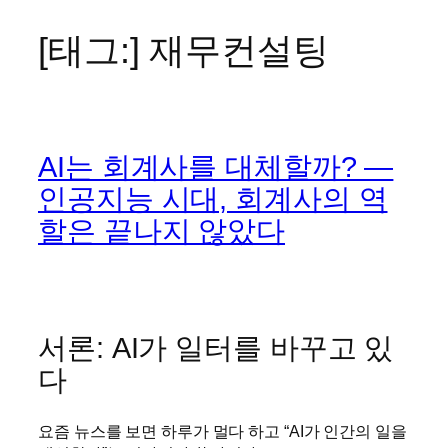
[태그:]
재무컨설팅
콘
텐
츠
로
바
AI는 회계사를 대체할까? —
로
가
인공지능 시대, 회계사의 역
기
할은 끝나지 않았다
서론: AI가 일터를 바꾸고 있
다
요즘 뉴스를 보면 하루가 멀다 하고 “AI가 인간의 일을