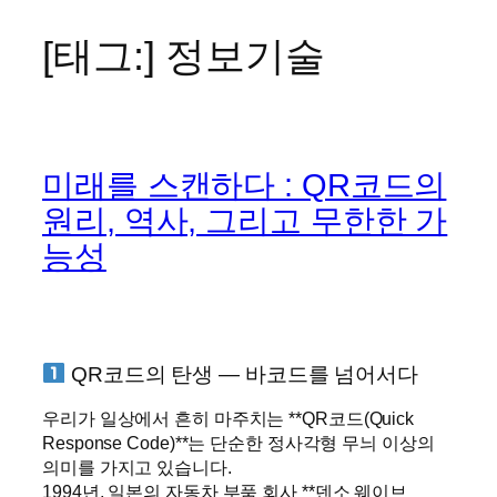
[태그:]
정보기술
콘
텐
츠
로
바
미래를 스캔하다 : QR코드의
로
가
원리, 역사, 그리고 무한한 가
기
능성
QR코드의 탄생 — 바코드를 넘어서다
우리가 일상에서 흔히 마주치는 **QR코드(Quick
Response Code)**는 단순한 정사각형 무늬 이상의
의미를 가지고 있습니다.
1994년, 일본의 자동차 부품 회사 **덴소 웨이브