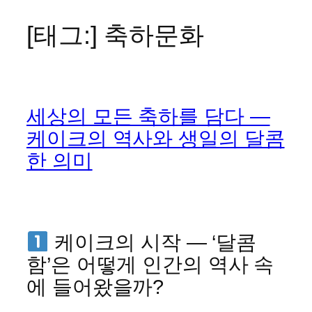
[태그:]
축하문화
콘
텐
츠
로
바
세상의 모든 축하를 담다 —
로
가
케이크의 역사와 생일의 달콤
기
한 의미
케이크의 시작 — ‘달콤
함’은 어떻게 인간의 역사 속
에 들어왔을까?