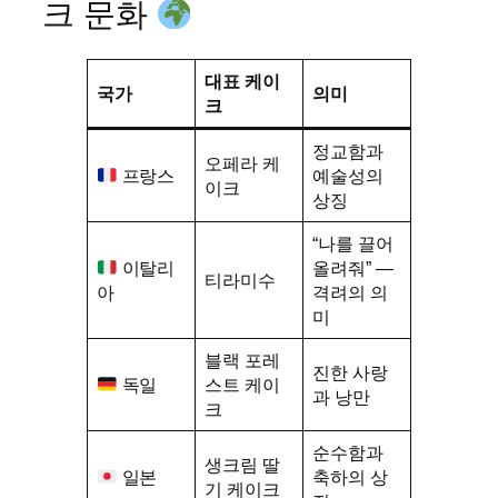
크 문화
대표 케이
국가
의미
크
정교함과
오페라 케
프랑스
예술성의
이크
상징
“나를 끌어
이탈리
올려줘” —
티라미수
아
격려의 의
미
블랙 포레
진한 사랑
독일
스트 케이
과 낭만
크
순수함과
생크림 딸
일본
축하의 상
기 케이크