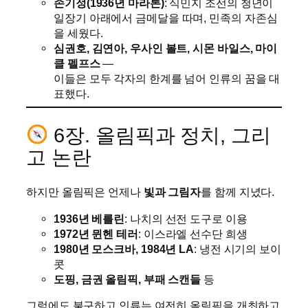
손기정(1936년 마라톤)
: 식민지 조선의 청년이
일장기 아래에서 금메달을 따며, 민족의 자존심
을 세웠다.
심권호, 김연아, 우사인 볼트, 시몬 바일스, 마이
클 펠프스
—
이들은 모두 각자의 한계를 넘어 인류의 꿈을 대
표했다.
6장. 올림픽과 정치, 그리
고 논란
하지만 올림픽은 언제나
빛과 그림자
를 함께 지녔다.
1936년 베를린
: 나치의 선전 도구로 이용
1972년 뮌헨 테러
: 이스라엘 선수단 희생
1980년 모스크바, 1984년 LA
: 냉전 시기의 보이
콧
도핑, 금권 올림픽, 부패 스캔들
등
그럼에도 불구하고 인류는 여전히 올림픽을 개최하고