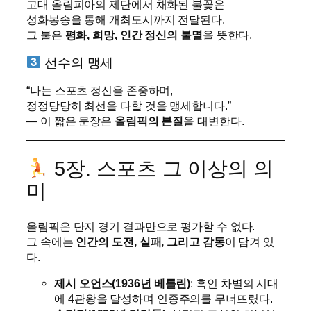
고대 올림피아의 제단에서 채화된 불꽃은
성화봉송을 통해 개최도시까지 전달된다.
그 불은
평화, 희망, 인간 정신의 불멸
을 뜻한다.
선수의 맹세
“나는 스포츠 정신을 존중하며,
정정당당히 최선을 다할 것을 맹세합니다.”
— 이 짧은 문장은
올림픽의 본질
을 대변한다.
5장. 스포츠 그 이상의 의
미
올림픽은 단지 경기 결과만으로 평가할 수 없다.
그 속에는
인간의 도전, 실패, 그리고 감동
이 담겨 있
다.
제시 오언스(1936년 베를린)
: 흑인 차별의 시대
에 4관왕을 달성하며 인종주의를 무너뜨렸다.