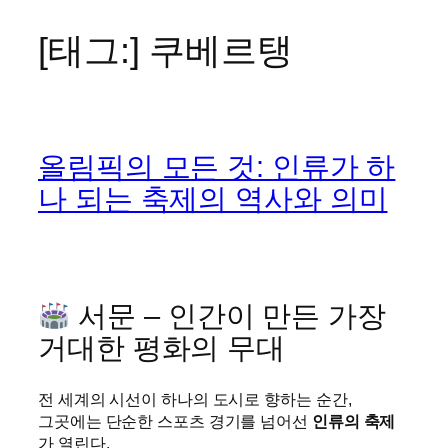
[태그:]
쿠베르탱
콘
텐
츠
로
바
올림픽의 모든 것: 인류가 하
로
가
나 되는 축제의 역사와 의미
기
서문 – 인간이 만든 가장
거대한 평화의 무대
전 세계의 시선이 하나의 도시로 향하는 순간,
그곳에는 단순한 스포츠 경기를 넘어선
인류의 축제
가 열린다.