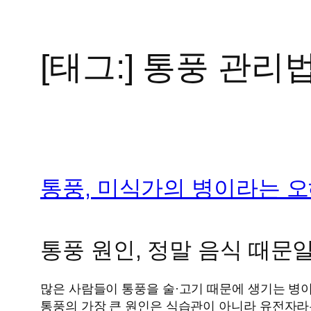
[태그:]
통풍 관리
콘
텐
츠
로
바
로
가
통풍, 미식가의 병이라는 오
기
통풍 원인, 정말 음식 때문
많은 사람들이 통풍을 술·고기 때문에 생기는 병이
통풍의 가장 큰 원인은 식습관이 아니라 유전자라