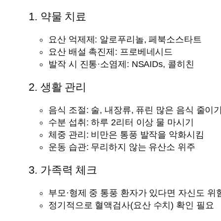
1. 약물 치료
요산 억제제: 알로푸리놀, 페북소스타트
요산 배설 촉진제: 프로베네시드
발작 시 진통·소염제: NSAIDs, 콜히친
2. 생활 관리
음식 조절: 술, 내장류, 퓨린 많은 음식 줄이
수분 섭취: 하루 2리터 이상 물 마시기
체중 관리: 비만은 통풍 발작을 악화시킴
운동 습관: 무리하지 않는 유산소 위주
3. 가족력 체크
부모·형제 중 통풍 환자가 있다면 자신도 위
정기적으로 혈액검사(요산 수치) 확인 필요