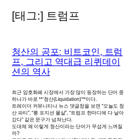
[태그:]
트럼프
콘
텐
츠
로
바
청산의 공포: 비트코인, 트럼
로
가
프, 그리고 역대급 리퀴데이
기
션의 역사
최근 암호화폐 시장에서 가장 많이 등장하는 단어 중
하나가 바로 **‘청산(Liquidation)’**이다.
트레이더 커뮤니티나 뉴스 댓글창을 보면 “오늘도 청
산 파티”, “롱 포지션 몰살”, “트럼프 한마디에 다 날아
갔다” 같은 문구가 넘쳐난다.
도대체 왜 이렇게 청산이라는 단어가 무섭게 느껴질
까?