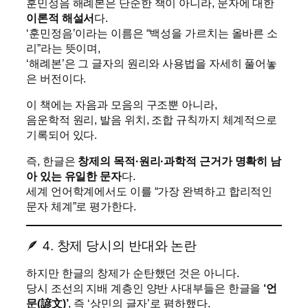
훈민정음 해례본은 단순한 책이 아니라, 문자에 대한
이론적 해설서
다.
‘훈민정음’이라는 이름은 “백성을 가르치는 올바른 소
리”라는 뜻이며,
‘해례본’은 그 글자의 원리와 사용법을 자세히 풀어놓
은 버전이다.
이 책에는 자음과 모음의 구조뿐 아니라,
음운학적 원리, 발음 위치, 조합 규칙까지 체계적으로
기록되어 있다.
즉, 한글은
창제의 목적·원리·과학적 근거가 명확히 남
아 있는 유일한 문자
다.
세계 언어학계에서도 이를 “가장 완벽하고 합리적인
문자 체계”로 평가한다.
🪶 4. 창제 당시의 반대와 논란
하지만 한글의 창제가 순탄했던 것은 아니다.
당시 조선의 지배 계층인 양반 사대부들은 한글을
‘언
문(諺文)’
, 즉 ‘상민의 글자’로 폄하했다.