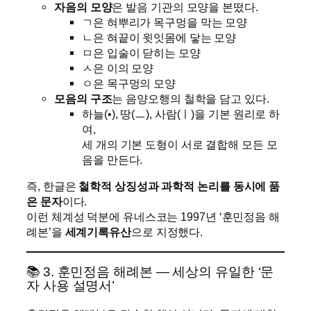
자음의 모양
은 발음 기관의 모양을 본떴다.
ㄱ은 혀뿌리가 목구멍을 막는 모양
ㄴ은 혀끝이 윗잇몸에 닿는 모양
ㅁ은 입술이 닫히는 모양
ㅅ은 이의 모양
ㅇ은 목구멍의 모양
모음의 구조
는 음양오행의 철학을 담고 있다.
하늘(•), 땅(ㅡ), 사람(ㅣ)을 기본 원리로 하
여,
세 개의 기본 도형이 서로 결합해 모든 모
음을 만든다.
즉, 한글은
철학적 상징성과 과학적 논리를 동시에 품
은 문자
이다.
이런 체계성 덕분에 유네스코는 1997년 ‘훈민정음 해
례본’을
세계기록유산
으로 지정했다.
📚 3. 훈민정음 해례본 — 세상의 유일한 ‘문
자 사용 설명서’