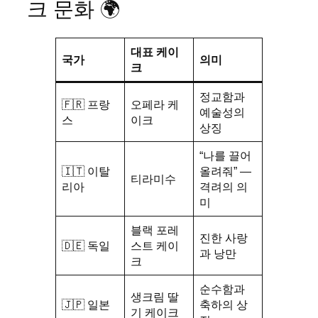
크 문화 🌍
대표 케이
국가
의미
크
정교함과
🇫🇷 프랑
오페라 케
예술성의
스
이크
상징
“나를 끌어
🇮🇹 이탈
올려줘” —
티라미수
리아
격려의 의
미
블랙 포레
진한 사랑
🇩🇪 독일
스트 케이
과 낭만
크
순수함과
생크림 딸
🇯🇵 일본
축하의 상
기 케이크