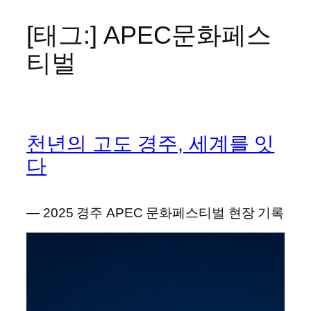
[태그:]
APEC문화페스
콘
텐
티벌
츠
로
바
로
가
천년의 고도 경주, 세계를 잇
기
다
― 2025 경주 APEC 문화페스티벌 현장 기록